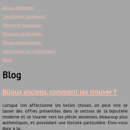
Bijoux ethniques
Création et tendances
Pierres et matériaux
Montres et horloges
Bijoux personnalisés
Cérémonies et célébrations
Blog
Blog
Bijoux anciens, comment les trouver ?
Lorsque l’on affectionne les belles choses, on peut vite se
lasser des offres présentées dans le secteur de la bijouterie
moderne et se tourner vers les pièces anciennes, beaucoup plus
authentiques, et possédant une histoire particulière. Etes-vous
donc à la…